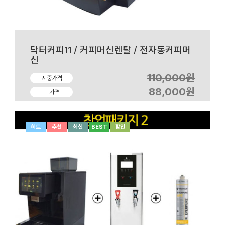
닥터커피11 / 커피머신렌탈 / 전자동커피머
신
110,000원
시중가격
88,000원
가격
히트
추천
최신
BEST
할인