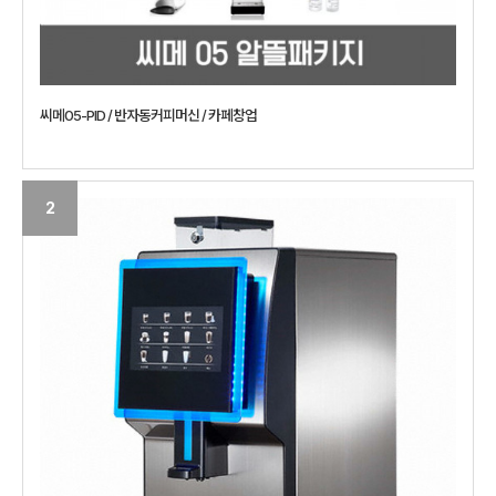
씨메05-PID / 반자동커피머신 / 카페창업
2