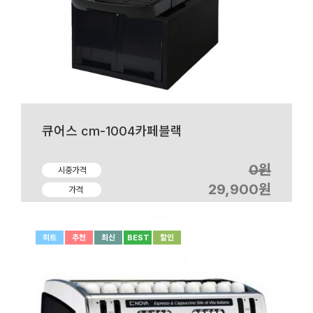
큐어스 cm-1004카페블랙
0원
시중가격
29,900원
가격
히트
추천
최신
BEST
할인