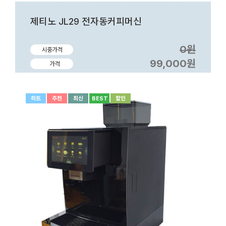
제티노 JL29 전자동커피머신
0원
시중가격
99,000원
가격
히트
추천
최신
BEST
할인