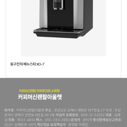
동구전자 베누스타 XO-7
: 커피머신렌탈아울렛
: 경상남도 김해시 대청로 167번길 27 부산 : 부산
회사명
주소
광역시 연제구 안연로 8번길 39 2층
: 609-12-54252
: 김태
사업자 등록번호
대표
섭
: 1833-4814
: 055-333-2983
: 관리자
:
전화
팩스
운영자
통신판매업신고번호
2020-김해장유-0611
: 류경화 이메일:
개인정보 보호책임자