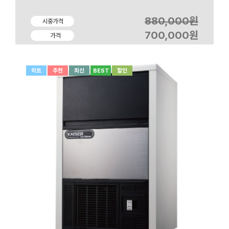
880,000원
시중가격
700,000원
가격
히트
추천
최신
BEST
할인