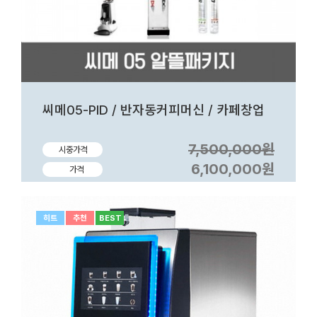
씨메05-PID / 반자동커피머신 / 카페창업
7,500,000원
시중가격
6,100,000원
가격
히트
추천
BEST