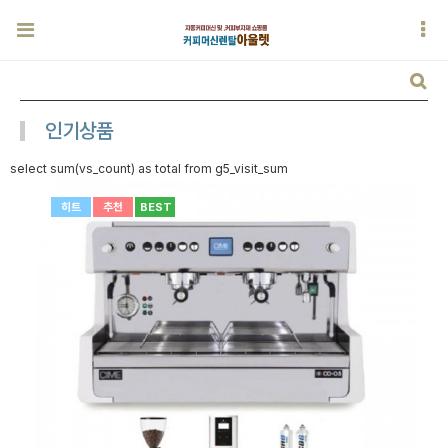
인기상품
select sum(vs_count) as total from g5_visit_sum
히트
추천
BEST