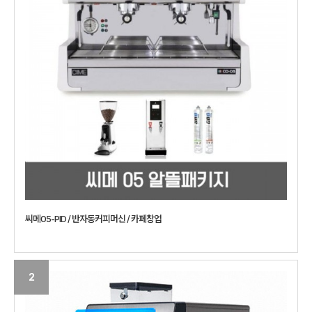
씨메05-PID / 반자동커피머신 / 카페창업
2