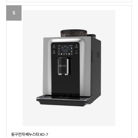
5
동구전자 베누스타 XO-7