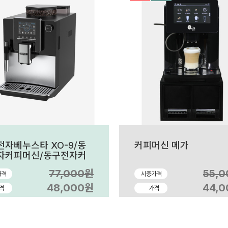
전자베누스타 XO-9/동
커피머신 메가
자커피머신/동구전자커
신렌탈/전자동커피머신
77,000원
55,
가격
시중가격
/사무실커피머신/동구전
피머신판매
48,000원
44,
격
가격