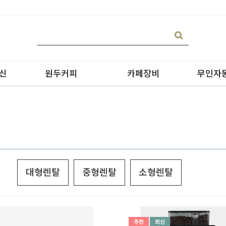
신
원두커피
카페장비
무인자
대형렌탈
중형렌탈
소형렌탈
블랜딩
온수기/우유스팀기
원두커피
블렌더
원두커피의 종류
그라인더
제빙기
추천
최신
CAN 캔시머 캔실링기