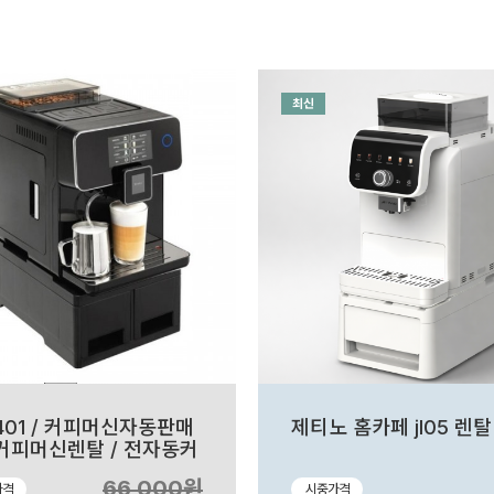
최신
01 / 커피머신자동판매
제티노 홈카페 jl05 렌탈
 커피머신렌탈 / 전자동커
신
66,000원
가격
시중가격