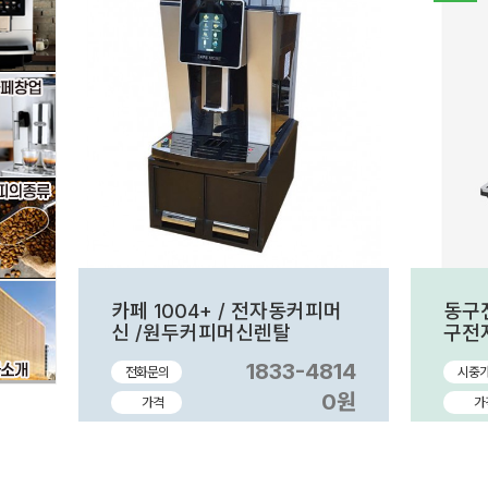
카페 1004+ / 전자동커피머
동구
신 /원두커피머신렌탈
구전
피머
1833-4814
전화문의
시중
렌탈
자커
0원
가격
가