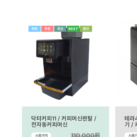
히트
추천
최신
BEST
할인
닥터커피11 / 커피머신렌탈 /
테라4
전자동커피머신
기 /
피머
110,000원
시중가격
시중