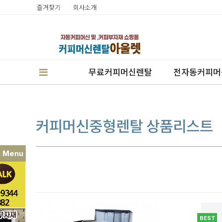
즐겨찾기
회사소개
무료커피머신렌탈
전자동커피머
커피머신중형렌탈 상품리스트
k Menu
판매
렌탈
캔시머실링기
BEST