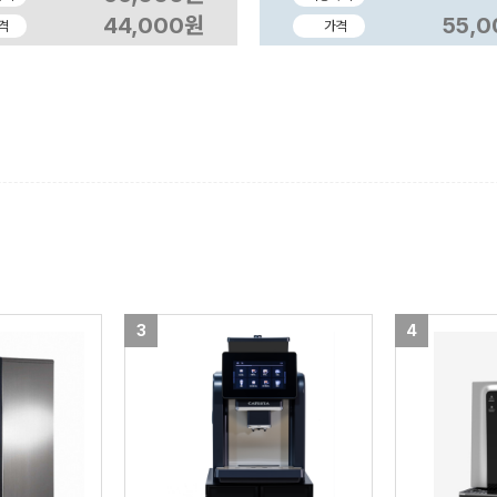
44,000원
55,
격
가격
3
4