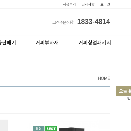
사용후기
공지사항
로그인
1833-4814
고객주문상담
동판매기
커피부자재
커피창업패키지
HOME
오늘 
없
아이스컵
전자동카페창업페키지
테이크아웃컵
반자동카페창업페키지
반자동커피머신판매
최신
BEST