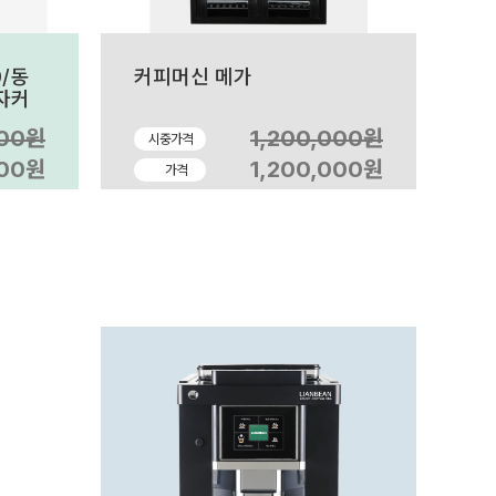
/동
커피머신 메가
자커
머신
000원
1,200,000원
시중가격
동구전
000원
1,200,000원
가격