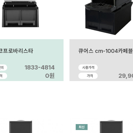
코프로바리스타
큐어스 cm-1004카페
1833-4814
문의
시중가격
0원
29,
격
가격
최신