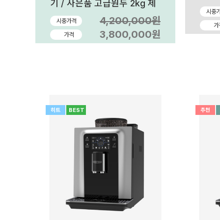
기 / 사은품 고급원두 2kg 제
공
시중
4,200,000원
시중가격
가
3,800,000원
가격
히트
BEST
추천