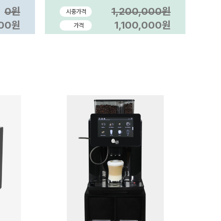
피머신렌탈/전자동커피머신
0원
1,200,000원
시중가격
렌탈/사무실커피머신/동구전
자커피머신판매
000원
1,100,000원
가격