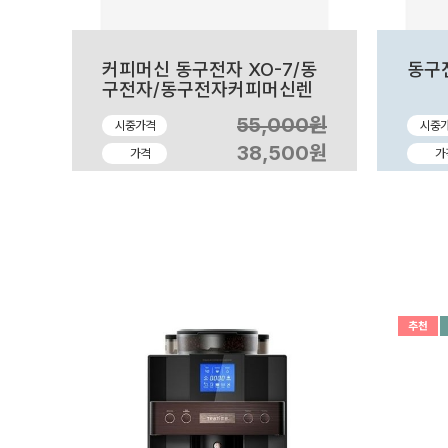
커피머신 동구전자 XO-7/동
동구전
구전자/동구전자커피머신렌
탈/동구전자커피머신렌탈/사
55,000원
시중가격
시중
무실커피머신렌탈
38,500원
가격
가
추천