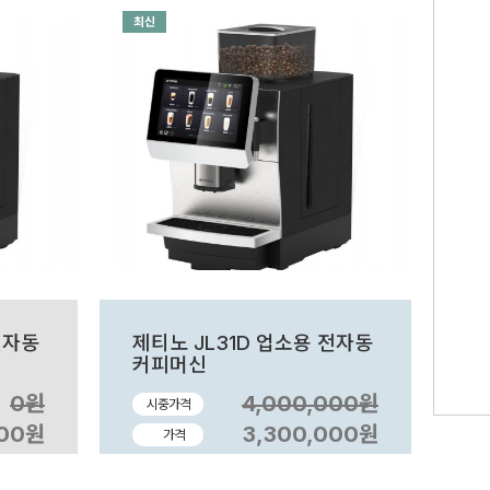
최신
전자동
제티노 JL31D 업소용 전자동
커피머신
0원
4,000,000원
시중가격
000원
3,300,000원
가격