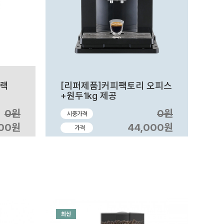
블랙
[리퍼제품]커피팩토리 오피스
+원두1kg 제공
0원
0원
시중가격
900원
44,000원
가격
최신