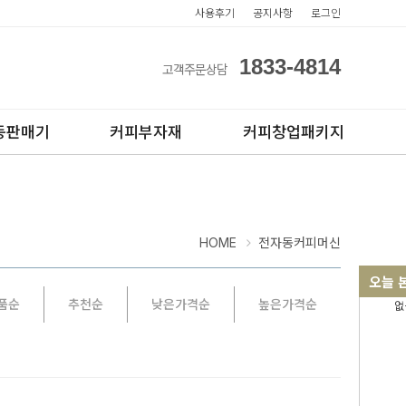
사용후기
공지사항
로그인
1833-4814
고객주문상담
동판매기
커피부자재
커피창업패키지
HOME
전자동커피머신
오늘 
품순
추천순
낮은가격순
높은가격순
없
아이스컵
전자동카페창업페키지
테이크아웃컵
반자동카페창업페키지
반자동커피머신판매