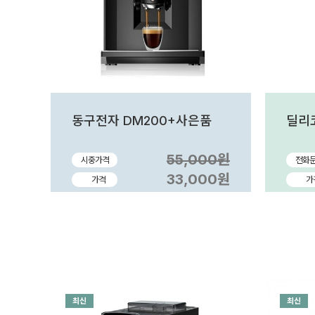
동구전자 DM200+사은품
딜리
55,000원
시중가격
전화
33,000원
가격
가
최신
최신