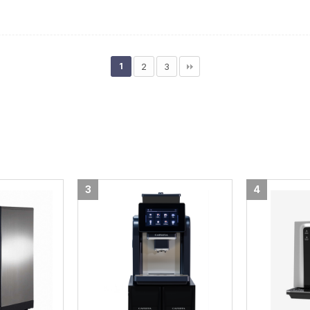
1
2
3
3
4