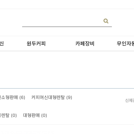
신
원두커피
카페장비
무인자
소형판매 (6)
커피머신대형렌탈 (9)
신제
블랜딩
온수기/우유스팀기
원두커피
블렌더
렌탈 (0)
대형판매 (0)
원두커피의 종류
그라인더
제빙기
CAN 캔시머 캔실링기