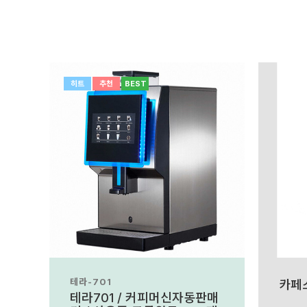
히트
추천
BEST
테라-701
카페스
테라701 / 커피머신자동판매