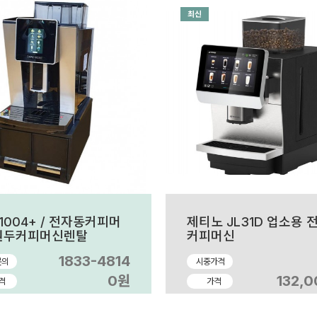
최신
1004+ / 전자동커피머
제티노 JL31D 업소용 
/원두커피머신렌탈
커피머신
1833-4814
문의
시중가격
0원
132,
격
가격