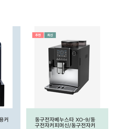
추천
최신
소용커
동구전자베누스타 XO-9/동
구전자커피머신/동구전자커