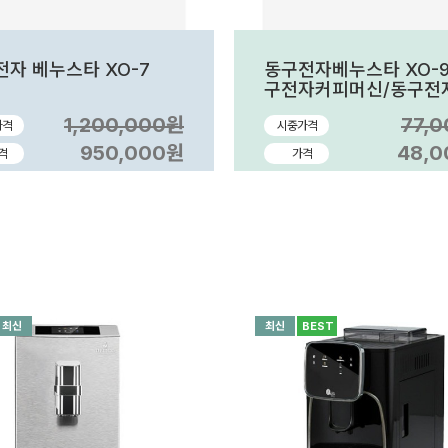
자 베누스타 XO-7
동구전자베누스타 XO-9
구전자커피머신/동구전
피머신렌탈/전자동커피
1,200,000원
77,
가격
시중가격
렌탈/사무실커피머신/
자커피머신판매
950,000원
48,
격
가격
최신
최신
BEST