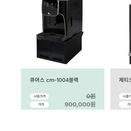
큐어스 cm-1004블랙
제티
0원
시중가격
시중
900,000원
가격
가