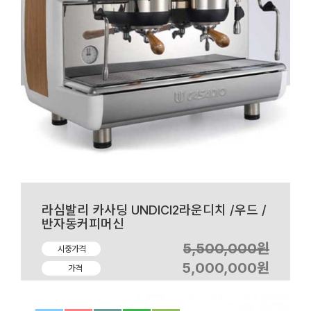
라심발리 카사딩 UNDICI2라운디치 /우드 /
반자동커피머신
5,500,000원
시중가격
5,000,000원
가격