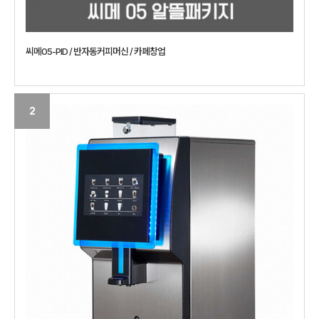
씨메05-PID / 반자동커피머신 / 카페창업
2