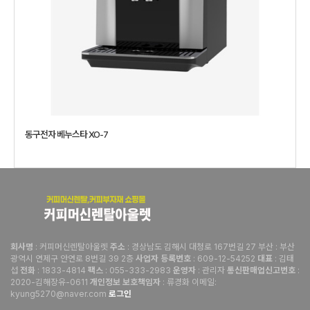
동구전자 베누스타 XO-7
: 커피머신렌탈아울렛
: 경상남도 김해시 대청로 167번길 27 부산 : 부산
회사명
주소
광역시 연제구 안연로 8번길 39 2층
: 609-12-54252
: 김태
사업자 등록번호
대표
섭
: 1833-4814
: 055-333-2983
: 관리자
:
전화
팩스
운영자
통신판매업신고번호
2020-김해장유-0611
: 류경화 이메일:
개인정보 보호책임자
kyung5270@naver.com
로그인