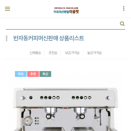
반자동커피머신판매 상품리스트
신제품순
추천순
낮은가격순
높은가격순
히트
추천
최신