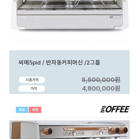
씨메5pid / 반자동커피머신 /2그룹
5,500,000원
시중가격
4,800,000원
가격
히트
추천