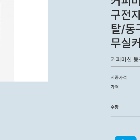
커피머
구전
탈/동
무실
커피머신 동
시중가격
가격
수량