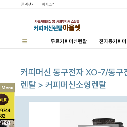
즐겨찾기
회사소개
무료커피머신렌탈
전자동커피머
커피머신 동구전자 XO-7/
렌탈 > 커피머신소형렌탈
k Menu
판매
렌탈
캔시머실링기