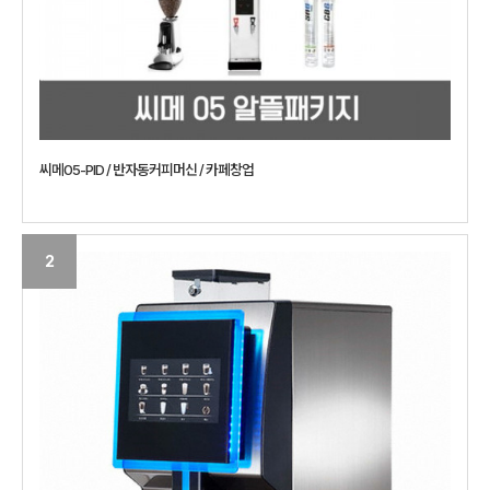
씨메05-PID / 반자동커피머신 / 카페창업
2