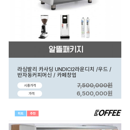
라심발리 카사딩 UNDICI2라운디치 /우드 /
반자동커피머신 / 카페창업
7,500,000원
시중가격
6,500,000원
가격
히트
추천