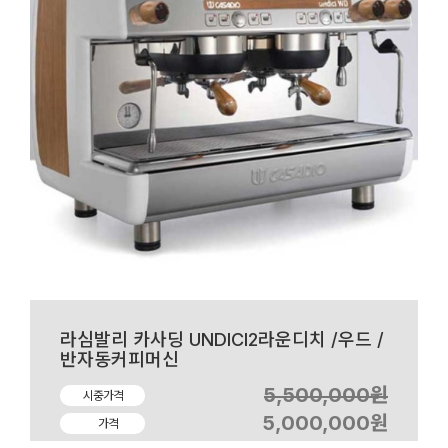
라심발리 카사딩 UNDICI2라운디치 /우드 /
반자동커피머신
5,500,000원
시중가격
5,000,000원
가격