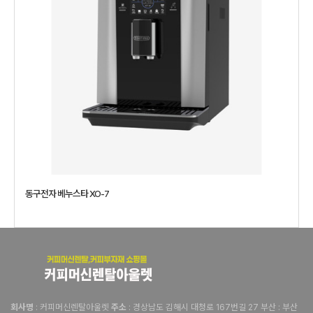
동구전자 베누스타 XO-7
: 커피머신렌탈아울렛
: 경상남도 김해시 대청로 167번길 27 부산 : 부산
회사명
주소