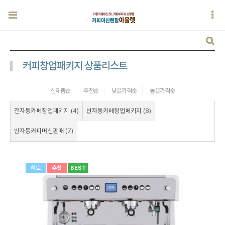
커피창업패키지 상품리스트
신제품순
추천순
낮은가격순
높은가격순
전자동카페창업페키지 (4)
반자동카페창업페키지 (8)
반자동커피머신판매 (7)
히트
추천
BEST