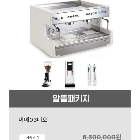
씨메03네오
6,500,000원
시중가격