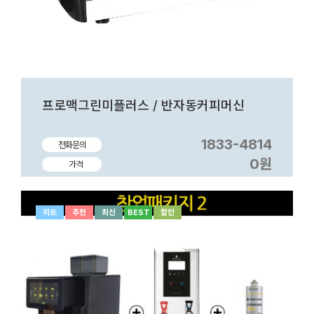
프로맥그린미플러스 / 반자동커피머신
1833-4814
전화문의
0원
가격
히트
추천
최신
BEST
할인