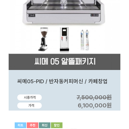
씨메05-PID / 반자동커피머신 / 카페창업
7,500,000원
시중가격
6,100,000원
가격
히트
추천
최신
할인