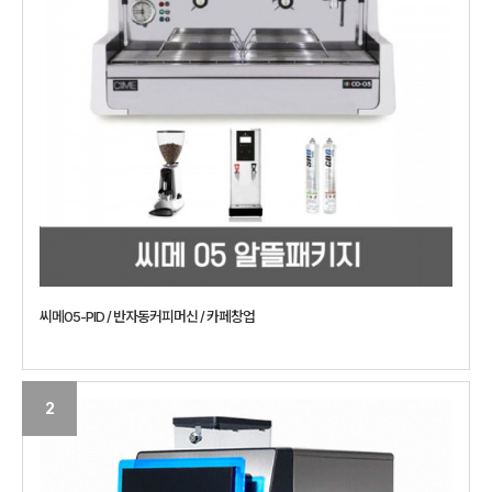
씨메05-PID / 반자동커피머신 / 카페창업
2