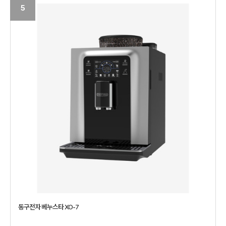
5
동구전자 베누스타 XO-7