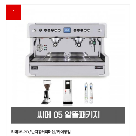
1
씨메05-PID / 반자동커피머신 / 카페창업