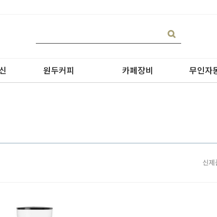
신
원두커피
카페장비
무인자
신제
블랜딩
온수기/우유스팀기
원두커피
블렌더
원두커피의 종류
그라인더
제빙기
CAN 캔시머 캔실링기