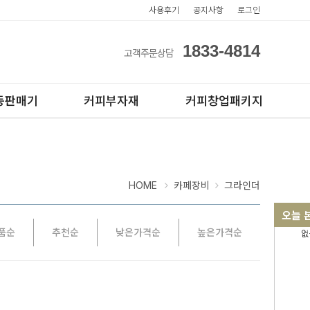
사용후기
공지사항
로그인
1833-4814
고객주문상담
동판매기
커피부자재
커피창업패키지
HOME
카페장비
그라인더
오늘 
품순
추천순
낮은가격순
높은가격순
없
아이스컵
전자동카페창업페키지
테이크아웃컵
반자동카페창업페키지
반자동커피머신판매