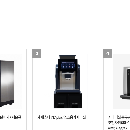
3
4
판매기 / 사은품
카페스타 717 plus 업소용커피머신
커피머신 동구전
구전자커피머신
렌탈/사무실커