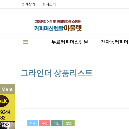
즐겨찾기
회사소개
무료커피머신렌탈
전자동커피머
그라인더 상품리스트
k Menu
판매
렌탈
캔시머실링기
히트
추천
최신
할인