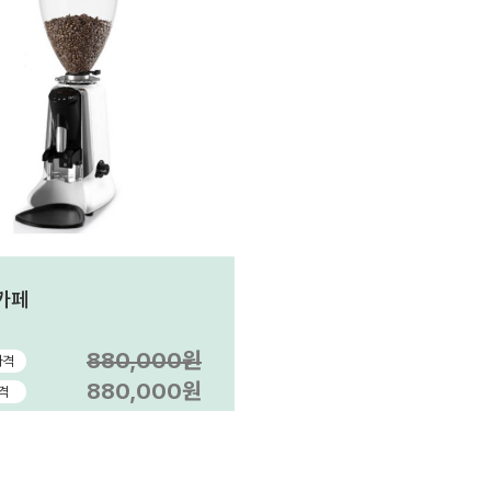
카페
880,000원
가격
880,000원
격