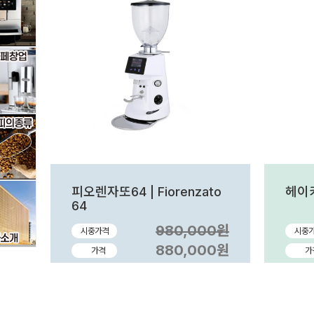
피오렌자또64 | Fiorenzato
헤이
64
980,000원
시중가격
시중
880,000원
가격
가