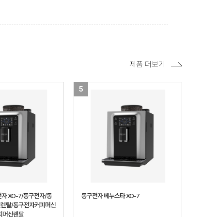
제품 더보기
5
자 XO-7/동구전자/동
동구전자 베누스타 XO-7
렌탈/동구전자커피머신
피머신렌탈