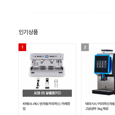
인기상품
1
2
씨메05-PID / 반자동커피머신 / 카페창
테라701 / 커피머신자동
업
고급원두 2kg 제공