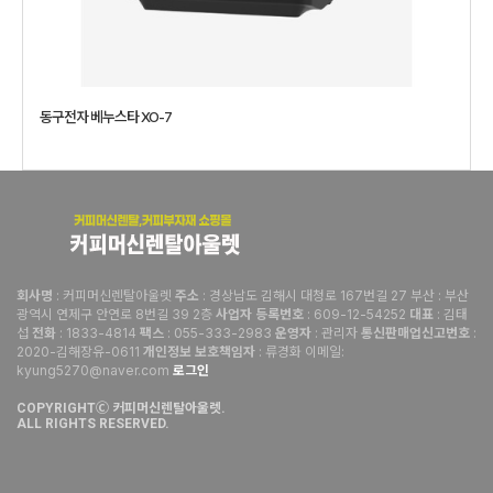
동구전자 베누스타 XO-7
: 커피머신렌탈아울렛
: 경상남도 김해시 대청로 167번길 27 부산 : 부산
회사명
주소
광역시 연제구 안연로 8번길 39 2층
: 609-12-54252
: 김태
사업자 등록번호
대표
섭
: 1833-4814
: 055-333-2983
: 관리자
:
전화
팩스
운영자
통신판매업신고번호
2020-김해장유-0611
: 류경화 이메일:
개인정보 보호책임자
kyung5270@naver.com
로그인
COPYRIGHTⒸ 커피머신렌탈아울렛.
ALL RIGHTS RESERVED.