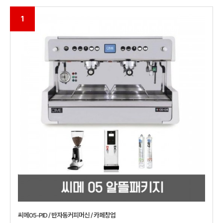
1
씨메05-PID / 반자동커피머신 / 카페창업