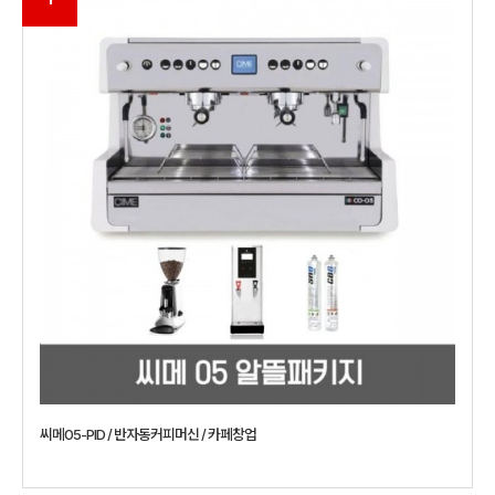
씨메05-PID / 반자동커피머신 / 카페창업