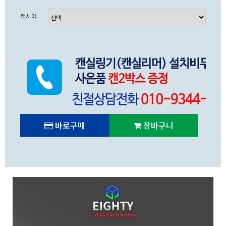
캔시머
바로구매
장바구니