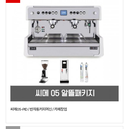
씨메05-PID / 반자동커피머신 / 카페창업