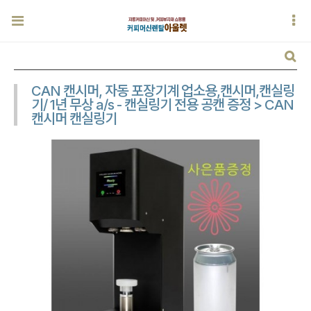
CAN 캔시머, 자동 포장기계 업소용,캔시머,캔실링
기/ 1년 무상 a/s - 캔실링기 전용 공캔 증정 > CAN
캔시머 캔실링기