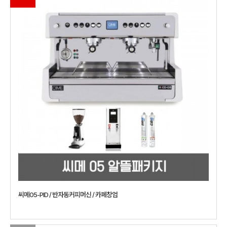
씨메05-PID / 반자동커피머신 / 카페창업