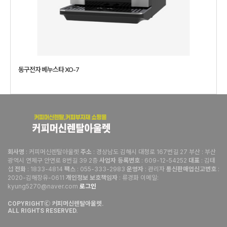
동구전자 베누스타 XO-7
: 커피머신렌탈아울렛
: 경상남도 김해시 대청로 167번길 27 부산 : 부산
회사명
주소
광역시 연제구 안연로 8번길 39 2층
: 609-12-54252
: 김태
사업자 등록번호
대표
섭
: 1833-4814
: 055-333-2983
: 관리자
:
전화
팩스
운영자
통신판매업신고번호
2020-김해장유-0611
: 류경화 이메일:
개인정보 보호책임자
kyung5270@naver.com
로그인
COPYRIGHTⒸ 커피머신렌탈아울렛.
ALL RIGHTS RESERVED.