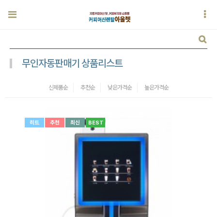
무인자동판매기 상품리스트
신제품순
추천순
낮은가격순
높은가격순
히트
추천
최신
BEST