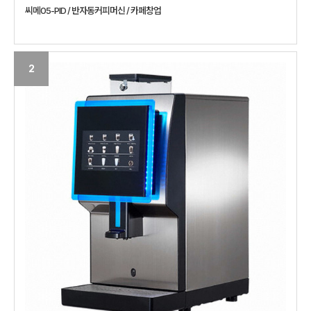
씨메05-PID / 반자동커피머신 / 카페창업
2