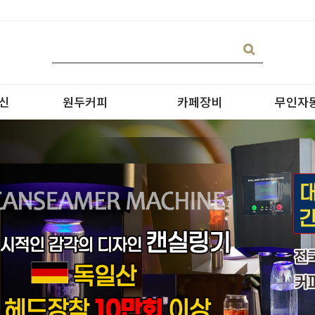
신
원두커피
카페장비
무인자
블랜딩
온수기/우유스팀기
원두커피
블렌더
원두커피의 종류
그라인더
제빙기
CAN 캔시머 캔실링기