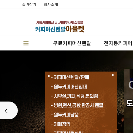
즐겨찾기
회사소개
무료커피머신렌탈
전자동커피머
판매
Prev
렌탈
캔시머실링기