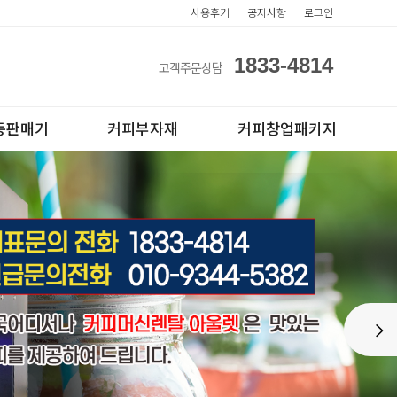
사용후기
공지사항
로그인
1833-4814
고객주문상담
동판매기
커피부자재
커피창업패키지
아이스컵
전자동카페창업페키지
Next
테이크아웃컵
반자동카페창업페키지
반자동커피머신판매