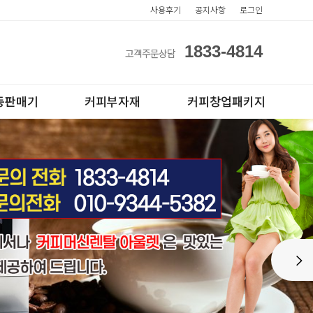
사용후기
공지사항
로그인
1833-4814
고객주문상담
동판매기
커피부자재
커피창업패키지
아이스컵
전자동카페창업페키지
Next
테이크아웃컵
반자동카페창업페키지
반자동커피머신판매