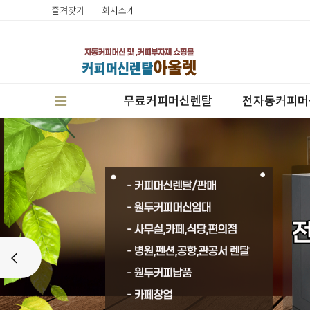
즐겨찾기
회사소개
무료커피머신렌탈
전자동커피머
판매
Prev
렌탈
캔시머실링기