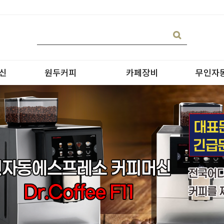
신
원두커피
카페장비
무인자
블랜딩
온수기/우유스팀기
원두커피
블렌더
원두커피의 종류
그라인더
제빙기
CAN 캔시머 캔실링기