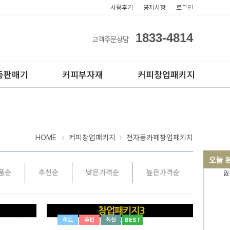
사용후기
공지사항
로그인
1833-4814
고객주문상담
동판매기
커피부자재
커피창업패키지
HOME
커피창업패키지
전자동카페창업페키지
오늘 
품순
추천순
낮은가격순
높은가격순
없
아이스컵
전자동카페창업페키지
테이크아웃컵
반자동카페창업페키지
반자동커피머신판매
히트
추천
최신
BEST