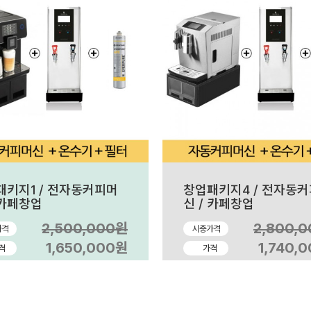
패키지1 / 전자동커피머
창업패키지4 / 전자동
 카페창업
신 / 카페창업
2,500,000원
2,800,
가격
시중가격
1,650,000원
1,740,
격
가격