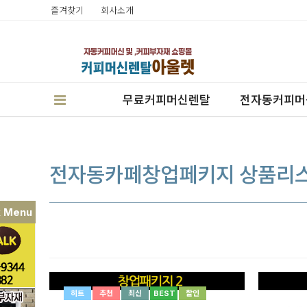
즐겨찾기
회사소개
무료커피머신렌탈
전자동커피머
전자동카페창업페키지 상품리
k Menu
판매
렌탈
캔시머실링기
히트
추천
최신
BEST
할인