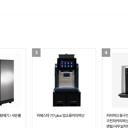
3
4
판매기 / 사은품
카페스타 717 plus 업소용커피머신
커피머신 동구전
구전자커피머신
렌탈/사무실커