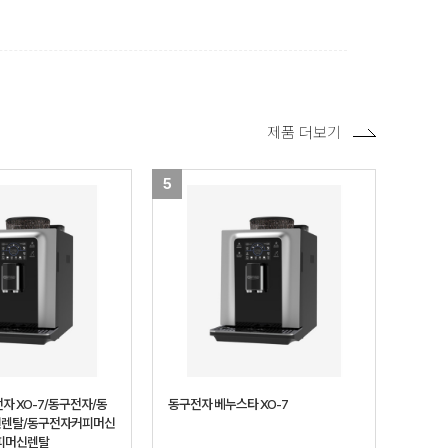
제품 더보기
5
자 XO-7/동구전자/동
동구전자 베누스타 XO-7
렌탈/동구전자커피머신
피머신렌탈