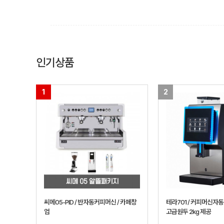
인기상품
1
2
씨메05-PID / 반자동커피머신 / 카페창
테라701 / 커피머신자동
업
고급원두 2kg 제공