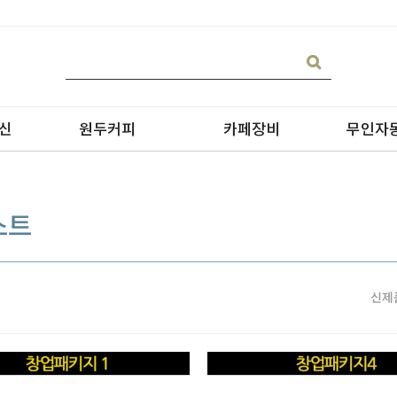
신
원두커피
카페장비
무인자
스트
신제
블랜딩
온수기/우유스팀기
원두커피
블렌더
원두커피의 종류
그라인더
제빙기
CAN 캔시머 캔실링기