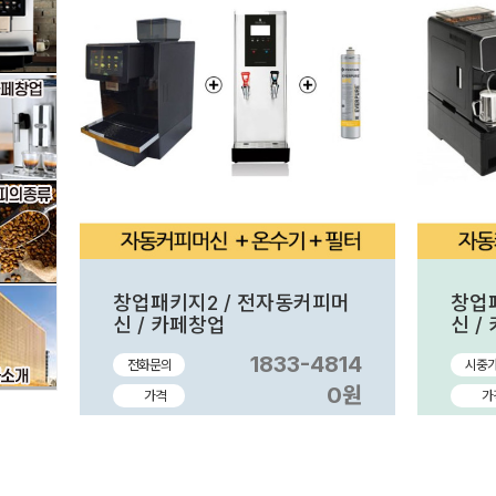
창업패키지2 / 전자동커피머
창업
신 / 카페창업
신 /
1833-4814
전화문의
시중
0원
가격
가