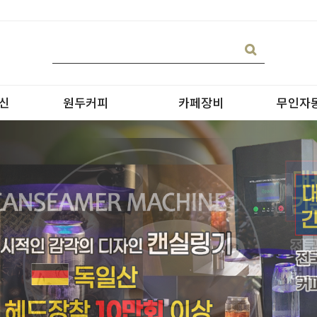
신
원두커피
카페장비
무인자
블랜딩
온수기/우유스팀기
원두커피
블렌더
원두커피의 종류
그라인더
제빙기
CAN 캔시머 캔실링기