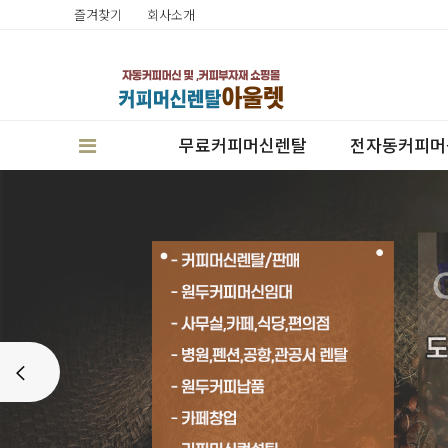
즐겨찾기
회사소개
무료커피머신렌탈
전자동커피머
판매
Prev
렌탈
캔시머실링기