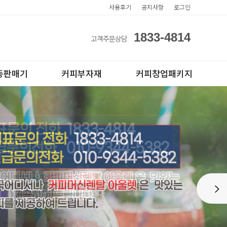
사용후기
공지사항
로그인
1833-4814
고객주문상담
동판매기
커피부자재
커피창업패키지
아이스컵
전자동카페창업페키지
Next
테이크아웃컵
반자동카페창업페키지
반자동커피머신판매