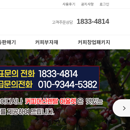
사용후기
공지사항
로그인
1833-4814
고객주문상담
동판매기
커피부자재
커피창업패키지
아이스컵
전자동카페창업페키지
Next
테이크아웃컵
반자동카페창업페키지
반자동커피머신판매