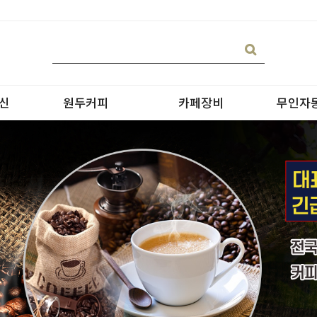
신
원두커피
카페장비
무인자
블랜딩
온수기/우유스팀기
원두커피
블렌더
원두커피의 종류
그라인더
제빙기
CAN 캔시머 캔실링기