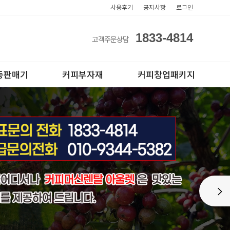
사용후기
공지사항
로그인
1833-4814
고객주문상담
동판매기
커피부자재
커피창업패키지
아이스컵
전자동카페창업페키지
Next
테이크아웃컵
반자동카페창업페키지
반자동커피머신판매