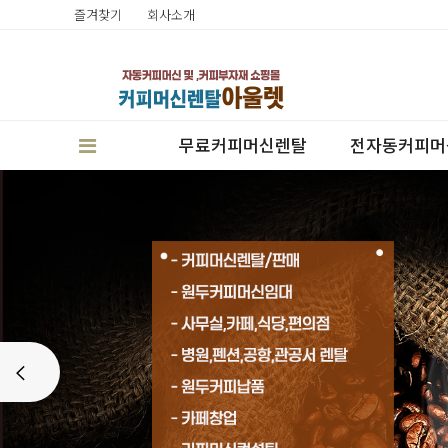
즐겨찾기
회사소개
무료커피머신렌탈
전자동커피머
판매
Prev
렌탈
캔시머실링기