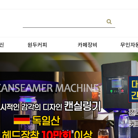
신
원두커피
카페장비
무인자
블랜딩
온수기/우유스팀기
원두커피
블렌더
원두커피의 종류
그라인더
제빙기
CAN 캔시머 캔실링기