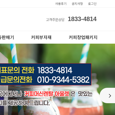
사용후기
공지사항
로그인
1833-4814
고객주문상담
동판매기
커피부자재
커피창업패키지
아이스컵
전자동카페창업페키지
Next
테이크아웃컵
반자동카페창업페키지
반자동커피머신판매