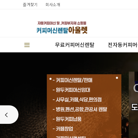
즐겨찾기
회사소개
무료커피머신렌탈
전자동커피머
판매
Prev
렌탈
캔시머실링기