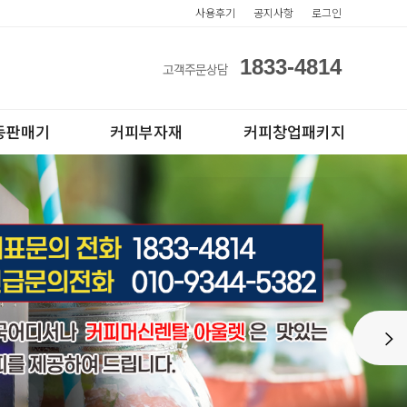
사용후기
공지사항
로그인
1833-4814
고객주문상담
동판매기
커피부자재
커피창업패키지
아이스컵
전자동카페창업페키지
Next
테이크아웃컵
반자동카페창업페키지
반자동커피머신판매