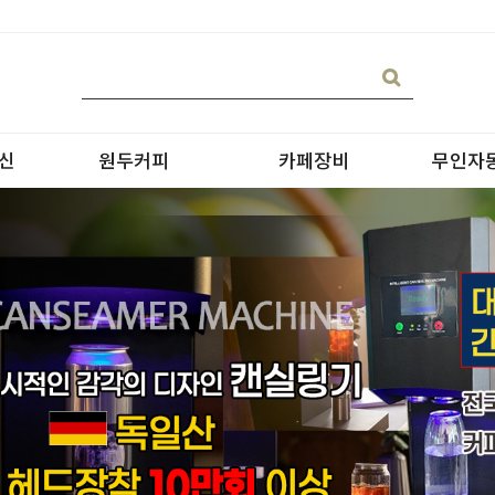
신
원두커피
카페장비
무인자
블랜딩
온수기/우유스팀기
원두커피
블렌더
원두커피의 종류
그라인더
제빙기
CAN 캔시머 캔실링기