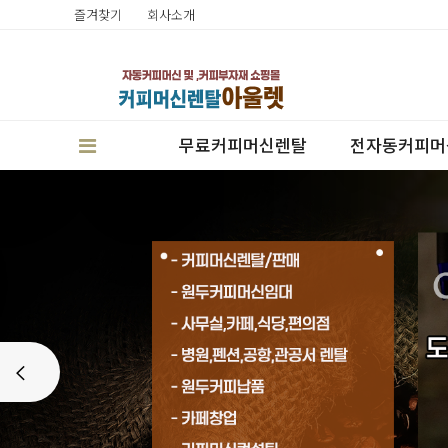
즐겨찾기
회사소개
무료커피머신렌탈
전자동커피머
판매
Prev
렌탈
캔시머실링기