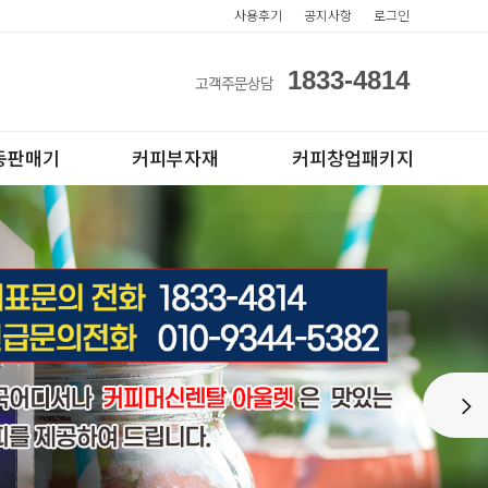
사용후기
공지사항
로그인
1833-4814
고객주문상담
동판매기
커피부자재
커피창업패키지
아이스컵
전자동카페창업페키지
Next
테이크아웃컵
반자동카페창업페키지
반자동커피머신판매