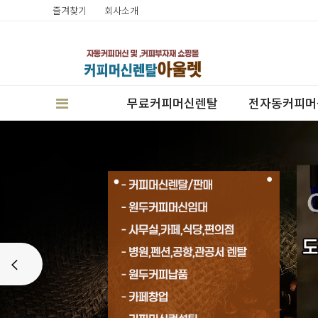
즐겨찾기
회사소개
무료커피머신렌탈
전자동커피머
판매
Prev
렌탈
캔시머실링기