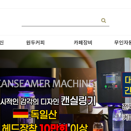
신
원두커피
카페장비
무인자
블랜딩
온수기/우유스팀기
원두커피
블렌더
원두커피의 종류
그라인더
제빙기
CAN 캔시머 캔실링기