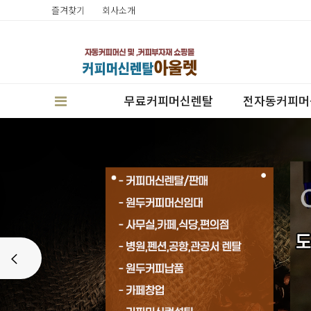
즐겨찾기
회사소개
무료커피머신렌탈
전자동커피머
판매
Prev
렌탈
캔시머실링기