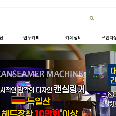
신
원두커피
카페장비
무인자
블랜딩
온수기/우유스팀기
원두커피
블렌더
원두커피의 종류
그라인더
제빙기
CAN 캔시머 캔실링기