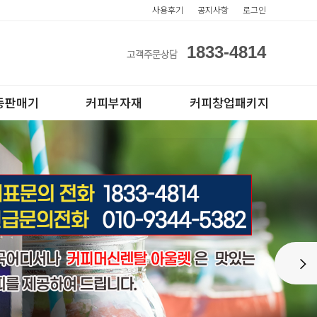
사용후기
공지사항
로그인
1833-4814
고객주문상담
동판매기
커피부자재
커피창업패키지
아이스컵
전자동카페창업페키지
Next
테이크아웃컵
반자동카페창업페키지
반자동커피머신판매