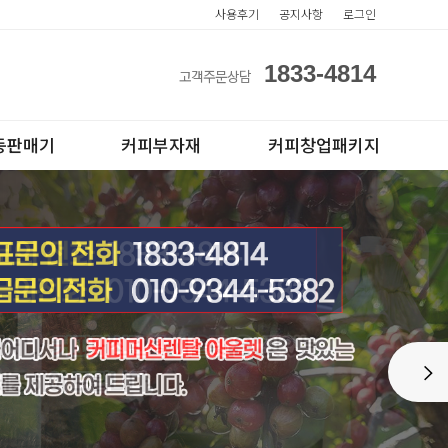
사용후기
공지사항
로그인
1833-4814
고객주문상담
동판매기
커피부자재
커피창업패키지
아이스컵
전자동카페창업페키지
Next
테이크아웃컵
반자동카페창업페키지
반자동커피머신판매