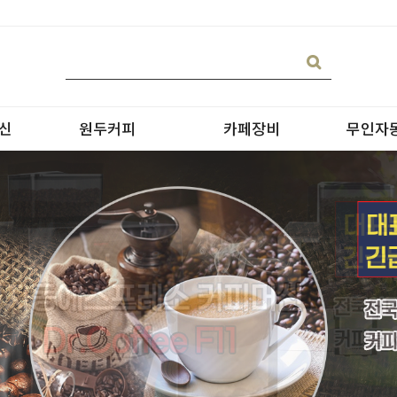
신
원두커피
카페장비
무인자
블랜딩
온수기/우유스팀기
원두커피
블렌더
원두커피의 종류
그라인더
제빙기
CAN 캔시머 캔실링기