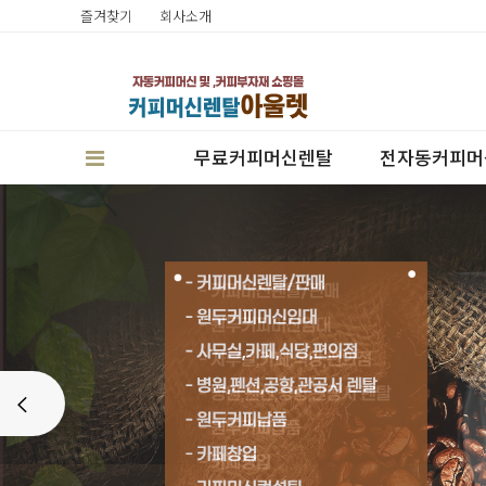
즐겨찾기
회사소개
무료커피머신렌탈
전자동커피머
판매
Prev
렌탈
캔시머실링기