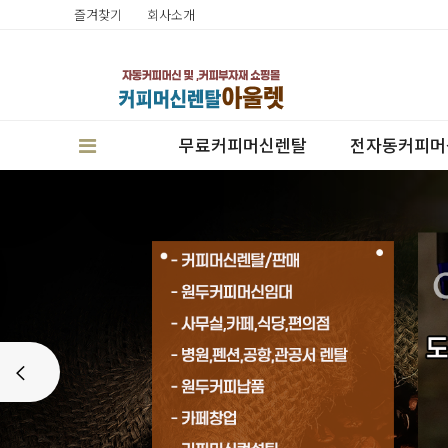
즐겨찾기
회사소개
무료커피머신렌탈
전자동커피머
판매
Prev
렌탈
캔시머실링기