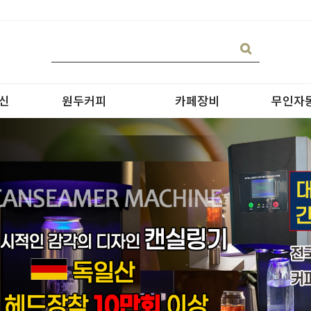
신
원두커피
카페장비
무인자
블랜딩
온수기/우유스팀기
원두커피
블렌더
원두커피의 종류
그라인더
제빙기
CAN 캔시머 캔실링기