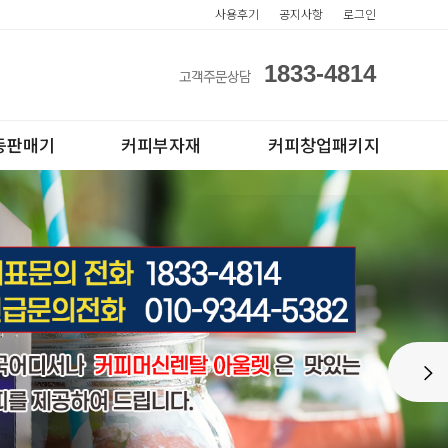
사용후기
공지사항
로그인
1833-4814
고객주문상담
동판매기
커피부자재
커피창업패키지
아이스컵
전자동카페창업페키지
Next
테이크아웃컵
반자동카페창업페키지
반자동커피머신판매